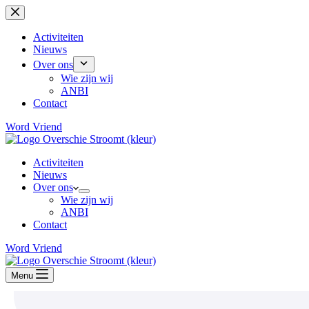
Ga
naar
de
Activiteiten
inhoud
Nieuws
Over ons
Wie zijn wij
ANBI
Contact
Word Vriend
Activiteiten
Nieuws
Over ons
Wie zijn wij
ANBI
Contact
Word Vriend
Menu