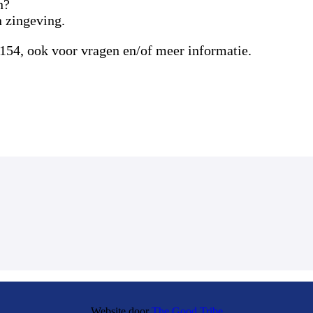
n?
 zingeving.
154, ook voor vragen en/of meer informatie.
Website door
The Good Tribe